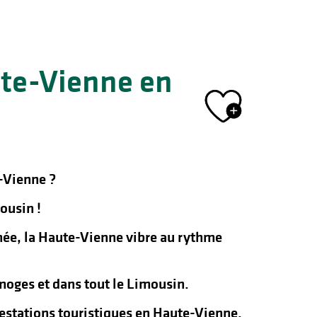
ute-Vienne en
Ajout
-Vienne ?
ousin !
nnée, la Haute-Vienne vibre au rythme
oges et dans tout le Limousin.
ifestations touristiques en Haute-Vienne.