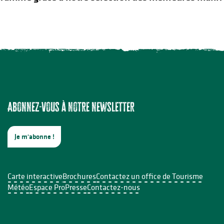
ers - 5 août
Abonnez-vous à notre newsletter
Je m'abonne !
le Sabourdy
Carte interactive
Brochures
Contactez un office de Tourisme
Météo
Espace Pro
Presse
Contactez-nous