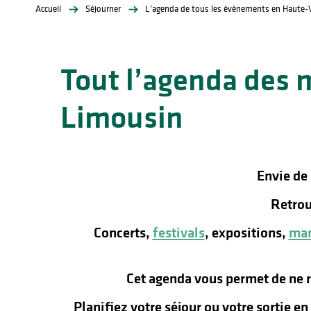
Accueil
Séjourner
L’agenda de tous les évènements en Haute-
Tout l’agenda des 
Limousin
lités
ines
Envie de
Retrou
Concerts,
festivals
, expositions,
mar
Cet agenda vous permet de ne 
Planifiez votre séjour ou votre sortie e