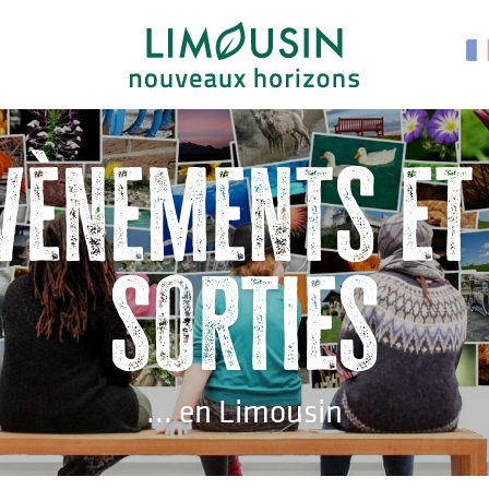
vènements et
sorties
... en Limousin