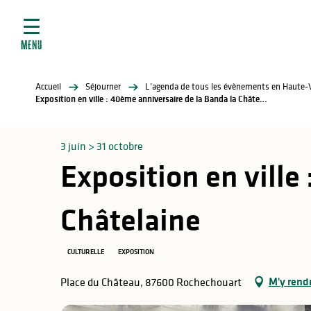
ives
Aller
au
contenu
MENU
principal
tés
Accueil
Séjourner
L’agenda de tous les évènements en Haute-
elles
ère
Exposition en ville : 40ème anniversaire de la Banda la Châtelaine
3 juin > 31 octobre
Exposition en ville
Châtelaine
atiques
CULTURELLE
EXPOSITION
M'y rend
Place du Château, 87600 Rochechouart
é