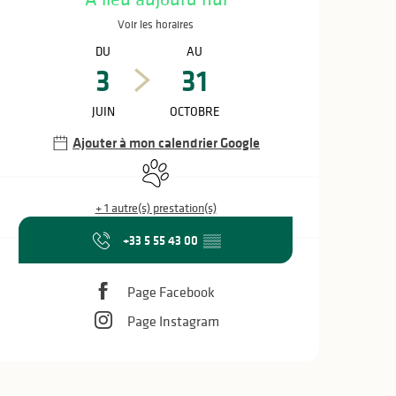
Voir les horaires
DU
AU
3
31
JUIN
OCTOBRE
Ajouter à mon calendrier Google
Animaux acceptés
+ 1 autre(s) prestation(s)
+33 5 55 43 00
▒▒
Page Facebook
Page Instagram