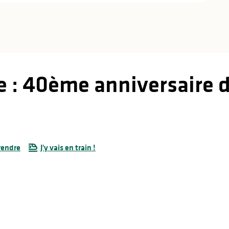
le : 40ème anniversaire d
rendre
J'y vais en train !