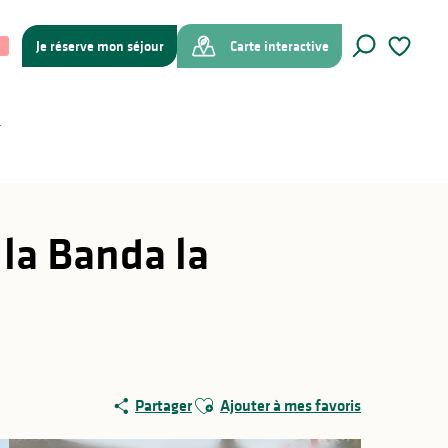
Je réserve mon séjour
Carte interactive
Recherche
Voir les f
 la Banda la
Ajouter aux favoris
Partager
Ajouter à mes favoris