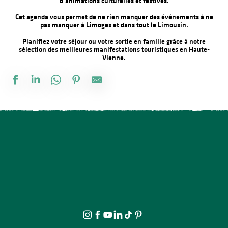
d’animations culturelles et festives.
Cet agenda vous permet de ne rien manquer des événements à ne
pas manquer à Limoges et dans tout le Limousin.
Planifiez votre séjour ou votre sortie en famille grâce à notre
sélection des meilleures manifestations touristiques en Haute-
Vienne.
Atelier de modelage : au coeur de la matière
Vide-Greniers du Comité des Fêtes
Visite nocturne animée au Château de Lastours
Marché nocturne
21ème Salon International de l'Aquarelle : Conférence Psychanal
Balade contée - Sur les traces de Saint-Etienne de Muret
Spectacle - La famille vient en mangeant
Concert plein à la ferme des Sauvageons
Concours de Labour
Animation sportive gratuite Airbadminton