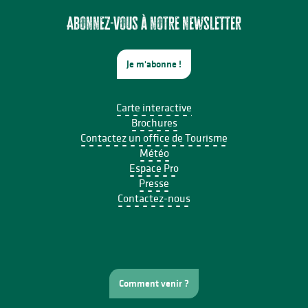
Marché festif
Atelier du samedi - Jolis insectes à la craie grasse
Abonnez-vous à notre newsletter
Je m'abonne !
Carte interactive
Brochures
Contactez un office de Tourisme
Météo
Espace Pro
Presse
Contactez-nous
Comment venir ?