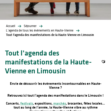
Accueil
Séjourner
L’agenda de tous les évènements en Haute-Vienne
Tout l’agenda des manifestations de la Haute-Vienne en Limousin
Tout l’agenda des
manifestations de la Haute-
Ajout
Vienne en Limousin
Envie de découvrir les événements incontournables en Haute-
Vienne ?
Retrouvez ici tout l’agenda des manifestations dans le Limousin !
Concerts,
festivals
, expositions,
marchés
, brocantes, fêtes locales…
tout au long de l’année, la Haute-Vienne vibre au rythme