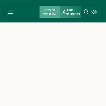
Je réserve
Carte
MENU
mon séjour
interactive
Recherche
Voir les favo
Accueil
Découvrir
S'inspirer
Séjourner