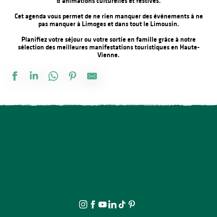
d’animations culturelles et festives.
Cet agenda vous permet de ne rien manquer des événements à ne
pas manquer à Limoges et dans tout le Limousin.
Planifiez votre séjour ou votre sortie en famille grâce à notre
sélection des meilleures manifestations touristiques en Haute-
Vienne.
Promenade théâtrale fantaisies de la vie ordinaire
Multi-Pistes 2026 - Cadres
À la rencontre des producteurs - L'Atelier des 3 soeurs
Festival d'Estiu
Spectacle - Voisins, voisines
Journée internationale du lion
Fête Patronale de la Saint Etienne
Projection avant-première Bâtiment B
Visite ludique en famille du Verger BIO de Quinsac
Lundi dessin