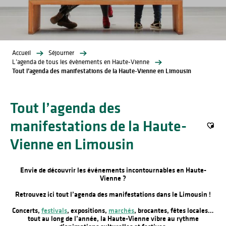
Accueil
Séjourner
L’agenda de tous les évènements en Haute-Vienne
Tout l’agenda des manifestations de la Haute-Vienne en Limousin
Tout l’agenda des
manifestations de la Haute-
Ajout
Vienne en Limousin
Envie de découvrir les événements incontournables en Haute-
Vienne ?
Retrouvez ici tout l’agenda des manifestations dans le Limousin !
Concerts,
festivals
, expositions,
marchés
, brocantes, fêtes locales…
tout au long de l’année, la Haute-Vienne vibre au rythme