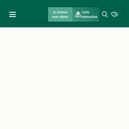
Je réserve
Carte
MENU
mon séjour
interactive
Recherche
Voir les favo
Accueil
Découvrir
S'inspirer
Séjourner