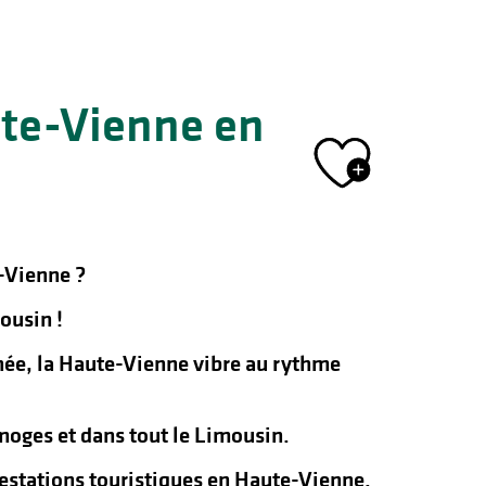
ute-Vienne en
Ajout
-Vienne ?
ousin !
nnée, la Haute-Vienne vibre au rythme
oges et dans tout le Limousin.
ifestations touristiques en Haute-Vienne.