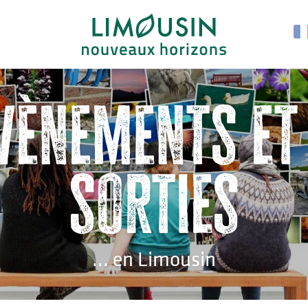
vènements et
sorties
... en Limousin