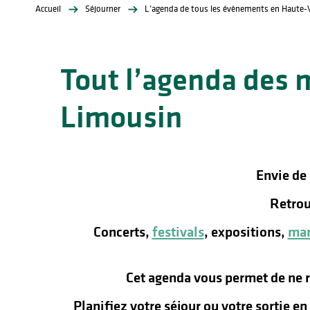
Accueil
Séjourner
L’agenda de tous les évènements en Haute-
Tout l’agenda des 
Limousin
lités
ines
Envie de
Retrou
Concerts,
festivals
, expositions,
mar
Cet agenda vous permet de ne 
Planifiez votre séjour ou votre sortie e