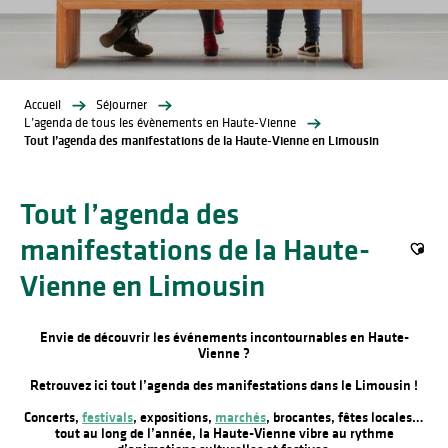
Accueil
Séjourner
L’agenda de tous les évènements en Haute-Vienne
Tout l’agenda des manifestations de la Haute-Vienne en Limousin
Tout l’agenda des
manifestations de la Haute-
Ajout
Vienne en Limousin
Envie de découvrir les événements incontournables en Haute-
Vienne ?
Retrouvez ici tout l’agenda des manifestations dans le Limousin !
Concerts,
festivals
, expositions,
marchés
, brocantes, fêtes locales…
tout au long de l’année, la Haute-Vienne vibre au rythme