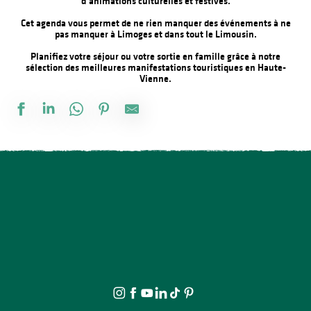
d’animations culturelles et festives.
Cet agenda vous permet de ne rien manquer des événements à ne
pas manquer à Limoges et dans tout le Limousin.
Planifiez votre séjour ou votre sortie en famille grâce à notre
sélection des meilleures manifestations touristiques en Haute-
Vienne.
Fête de la Saint Amour : 18ème édition !
Concours de pêche
La Roche Animation : Exposition d'artistes et de souvenirs d'ant
The Music Tour Live
La rando de la fête
Stage d'été de Qi Gong
Concours de labours des Biards
Exposition vente - Art et artisanat
Le festival Précaire, à côté
Fête annuelle de Saint Laurent sur Gorre