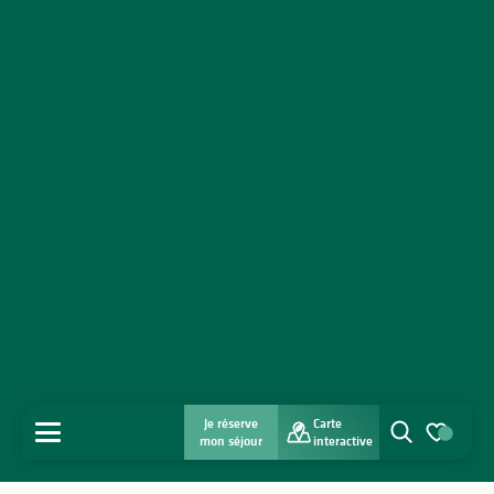
Je réserve
Carte
MENU
mon séjour
interactive
Recherche
Voir les favo