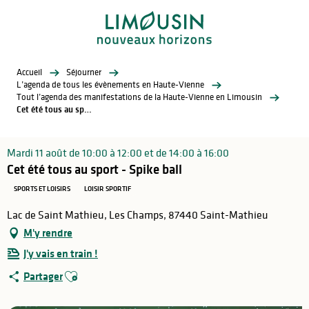
Aller
au
contenu
principal
Accueil
Séjourner
L’agenda de tous les évènements en Haute-Vienne
Tout l’agenda des manifestations de la Haute-Vienne en Limousin
Cet été tous au sport - Spike ball
Mardi 11 août de 10:00 à 12:00 et de 14:00 à 16:00
Cet été tous au sport - Spike ball
SPORTS ET LOISIRS
LOISIR SPORTIF
Lac de Saint Mathieu, Les Champs, 87440 Saint-Mathieu
M'y rendre
J'y vais en train !
Ajouter aux favoris
Partager