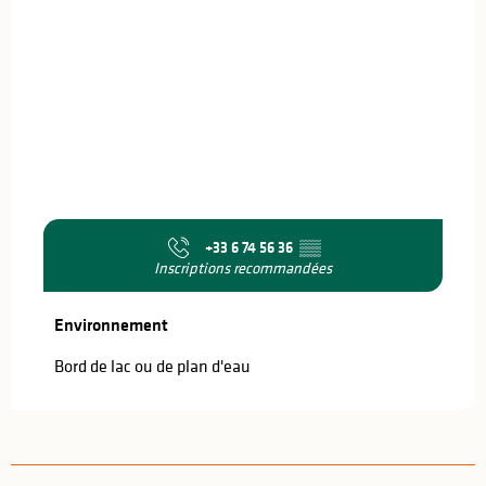
+33 6 74 56 36
▒▒
Inscriptions recommandées
Environnement
Environnement
Bord de lac ou de plan d'eau