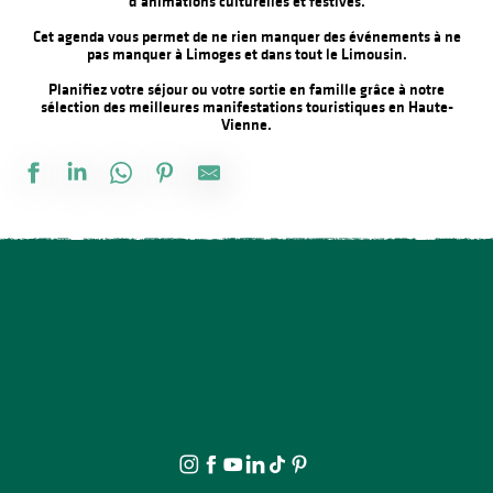
d’animations culturelles et festives.
Cet agenda vous permet de ne rien manquer des événements à ne
pas manquer à Limoges et dans tout le Limousin.
Planifiez votre séjour ou votre sortie en famille grâce à notre
sélection des meilleures manifestations touristiques en Haute-
Vienne.
Fête annuelle de Saint Laurent sur Gorre
Marché gourmand
Spectacle - Entre ciel et terre
Château de Bonneval : Concert avec Loïs Morgan
Exposition vente - Art et artisanat
Le festival Précaire, à côté
Exposition Mémoire : vie autrefois et objets anciens
Concours de pêche
L'Heure Musicale de la cathédrale de Limoges - Concerts d'orgue
Stage d'été de Qi Gong