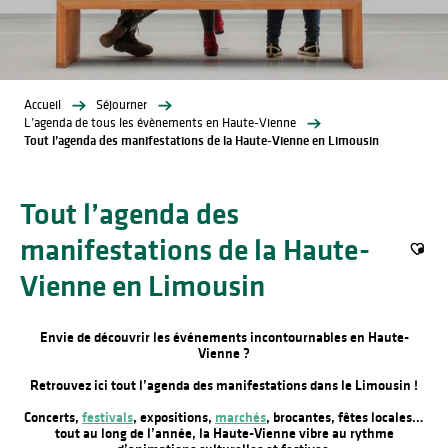
Accueil
Séjourner
L’agenda de tous les évènements en Haute-Vienne
Tout l’agenda des manifestations de la Haute-Vienne en Limousin
Tout l’agenda des
manifestations de la Haute-
Ajout
Vienne en Limousin
Envie de découvrir les événements incontournables en Haute-
Vienne ?
Retrouvez ici tout l’agenda des manifestations dans le Limousin !
Concerts,
festivals
, expositions,
marchés
, brocantes, fêtes locales…
tout au long de l’année, la Haute-Vienne vibre au rythme