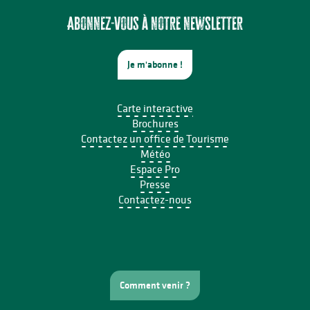
Domaines du Moulin Authier : Concert live ambiance Jazz
Le festival Précaire, à côté
Abonnez-vous à notre newsletter
Je m'abonne !
Carte interactive
Brochures
Contactez un office de Tourisme
Météo
Espace Pro
Presse
Contactez-nous
Comment venir ?