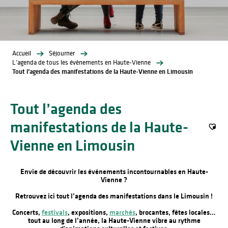
Accueil
Séjourner
L’agenda de tous les évènements en Haute-Vienne
Tout l’agenda des manifestations de la Haute-Vienne en Limousin
Tout l’agenda des
manifestations de la Haute-
Ajout
Vienne en Limousin
Envie de découvrir les événements incontournables en Haute-
Vienne ?
Retrouvez ici tout l’agenda des manifestations dans le Limousin !
Concerts,
festivals
, expositions,
marchés
, brocantes, fêtes locales…
tout au long de l’année, la Haute-Vienne vibre au rythme