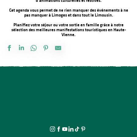
d’animations culturelles et festives.
Cet agenda vous permet de ne rien manquer des événements à ne
pas manquer à Limoges et dans tout le Limousin.
Planifiez votre séjour ou votre sortie en famille grâce à notre
sélection des meilleures manifestations touristiques en Haute-
Vienne.
Soirée salsa à la Presqu'île
Foire à l'ail et au melon
Concours de pêche
Salon des collectionneurs
Exposition Mémoire : vie autrefois et objets anciens
Exposition vente - Art et artisanat
La rando de la fête
Vide atelier de céramique
The Music Tour Live
Tournoi de pétanque et BBQ au camping des Roussilles