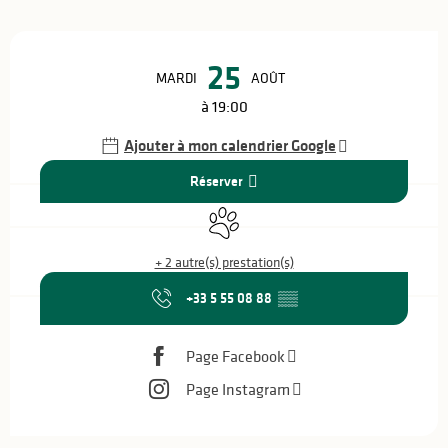
Ouverture et coordonnées
25
MARDI
AOÛT
à 19:00
Ajouter à mon calendrier Google
Réserver
Animaux acceptés
+ 2 autre(s) prestation(s)
+33 5 55 08 88
▒▒
Page Facebook
Page Instagram