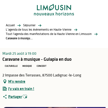
Aller
au
contenu
principal
Accueil
Séjourner
L’agenda de tous les évènements en Haute-Vienne
Tout l’agenda des manifestations de la Haute-Vienne en Limousin
Caravane à musique - Gulapia en duo
Mardi 25 août à 19:00
Caravane à musique - Gulapia en duo
CULTURELLE
MUSIQUE
CONCERT
2 Impasse des Terrasses, 87500 Ladignac-le-Long
M'y rendre
J'y vais en train !
Ajouter aux favoris
Partager