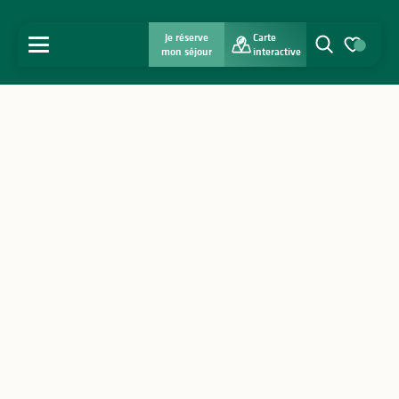
Je réserve
Carte
MENU
mon séjour
interactive
Recherche
Voir les favo
Accueil
Découvrir
S'inspirer
Séjourner