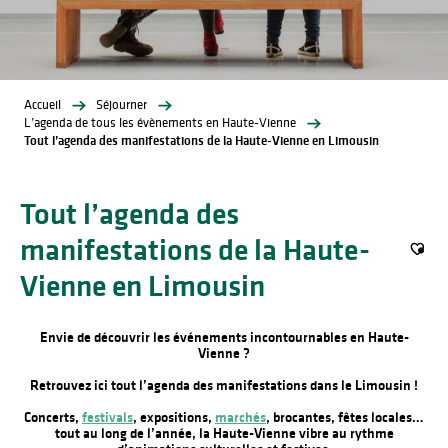
Accueil
Séjourner
L’agenda de tous les évènements en Haute-Vienne
Tout l’agenda des manifestations de la Haute-Vienne en Limousin
Tout l’agenda des
manifestations de la Haute-
Ajout
Vienne en Limousin
Envie de découvrir les événements incontournables en Haute-
Vienne ?
Retrouvez ici tout l’agenda des manifestations dans le Limousin !
Concerts,
festivals
, expositions,
marchés
, brocantes, fêtes locales…
tout au long de l’année, la Haute-Vienne vibre au rythme