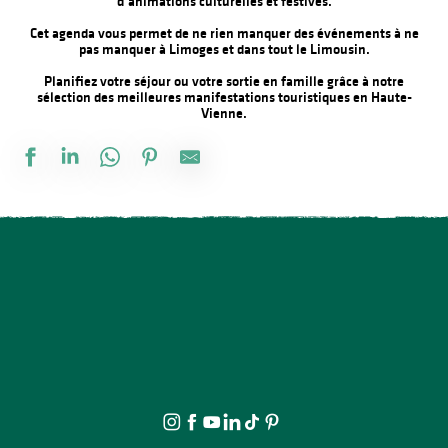
d’animations culturelles et festives.
Cet agenda vous permet de ne rien manquer des événements à ne
pas manquer à Limoges et dans tout le Limousin.
Planifiez votre séjour ou votre sortie en famille grâce à notre
sélection des meilleures manifestations touristiques en Haute-
Vienne.
Promenade théâtrale fantaisies de la vie ordinaire
Multi-Pistes 2026 - Cadres
À la rencontre des producteurs - L'Atelier des 3 soeurs
Festival d'Estiu
Spectacle - Voisins, voisines
Journée internationale du lion
Fête Patronale de la Saint Etienne
Projection avant-première Bâtiment B
Visite ludique en famille du Verger BIO de Quinsac
Lundi dessin