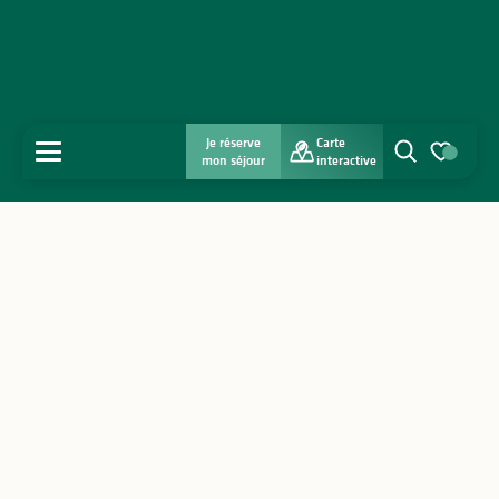
Je réserve
Carte
MENU
mon séjour
interactive
Recherche
Voir les favo
Accueil
Découvrir
S'inspirer