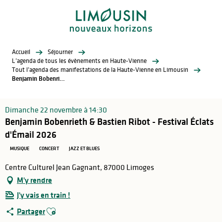
Aller
au
contenu
principal
Accueil
Séjourner
L’agenda de tous les évènements en Haute-Vienne
Tout l’agenda des manifestations de la Haute-Vienne en Limousin
Benjamin Bobenrieth & Bastien Ribot - Festival Éclats d'Émail 2026
Dimanche 22 novembre à 14:30
Benjamin Bobenrieth & Bastien Ribot - Festival Éclats
d'Émail 2026
MUSIQUE
CONCERT
JAZZ ET BLUES
Centre Culturel Jean Gagnant, 87000 Limoges
M'y rendre
J'y vais en train !
Ajouter aux favoris
Partager