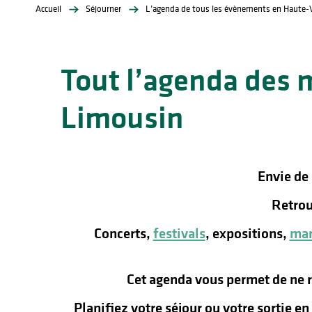
Accueil
Séjourner
L’agenda de tous les évènements en Haute-
Tout l’agenda des 
Limousin
lités
ines
Envie de
Retrou
Concerts,
festivals
, expositions,
mar
Cet agenda vous permet de ne 
Planifiez votre séjour ou votre sortie e