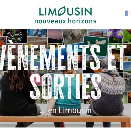
vènements et
sorties
... en Limousin