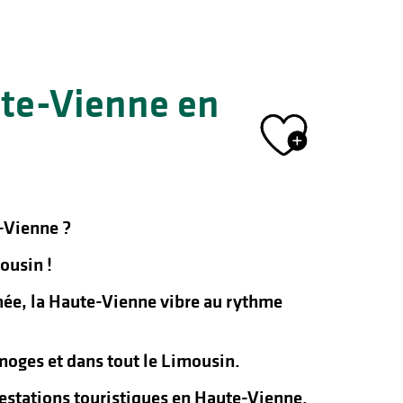
ute-Vienne en
Ajout
-Vienne ?
ousin !
nnée, la Haute-Vienne vibre au rythme
oges et dans tout le Limousin.
ifestations touristiques en Haute-Vienne.