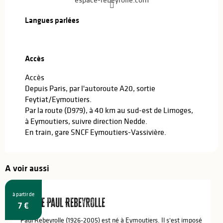
Langues parlées
Langues parlées
Accès
Accès
Accès
Depuis Paris, par l'autoroute A20, sortie
Feytiat/Eymoutiers.
Par la route (D979), à 40 km au sud-est de Limoges,
à Eymoutiers, suivre direction Nedde.
En train, gare SNCF Eymoutiers-Vassivière.
A voir aussi
à partir de
Espace Paul Rebeyrolle
7
€
Paul Rebeyrolle (1926-2005) est né à Eymoutiers. Il s'est imposé