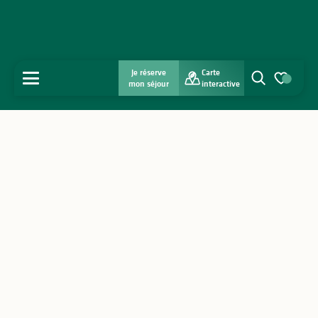
Je réserve
Carte
MENU
mon séjour
interactive
Recherche
Voir les favo
Accueil
Découvrir
S'inspirer