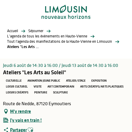
Aller
au
contenu
principal
Accueil
Séjourner
L’agenda de tous les évènements en Haute-Vienne
Tout l’agenda des manifestations de la Haute-Vienne en Limousin
Ateliers "Les Arts au Soleil"
Jeudi 6 août de 14:30 à 16:00 / Jeudi 13 août de 14:30 à 16:00
Ateliers "Les Arts au Soleil"
CULTURELLE
ANIMATION JEUNE PUBLIC
ATELIER/STAGE
EXPOSITION
LOISIR CULTUREL
VISITE
ART CONTEMPORAIN
ARTS CRÉATIFS/ARTS PLASTIQUES
LOISIRS CRÉATIFS
PEINTURE
SCULPTURE
Route de Nedde, 87120 Eymoutiers
M'y rendre
J'y vais en train !
Ajouter aux favoris
Partager