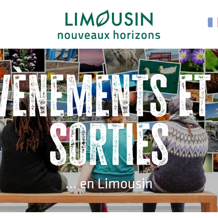
vènements et
sorties
... en Limousin