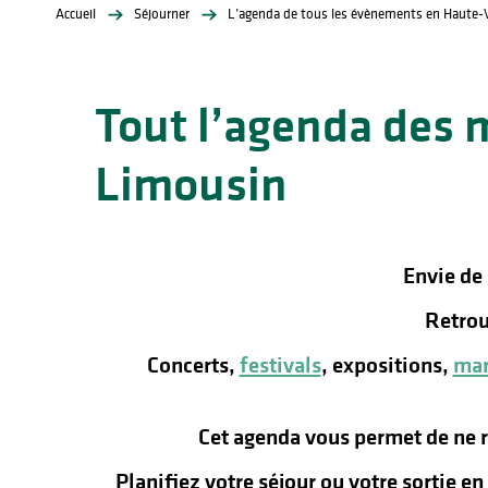
Accueil
Séjourner
L’agenda de tous les évènements en Haute-
Tout l’agenda des 
Limousin
lités
ines
Envie de
Retrou
Concerts,
festivals
, expositions,
mar
Cet agenda vous permet de ne 
Planifiez votre séjour ou votre sortie e