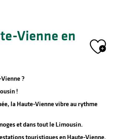
ute-Vienne en
Ajout
-Vienne ?
ousin !
nnée, la Haute-Vienne vibre au rythme
oges et dans tout le Limousin.
ifestations touristiques en Haute-Vienne.