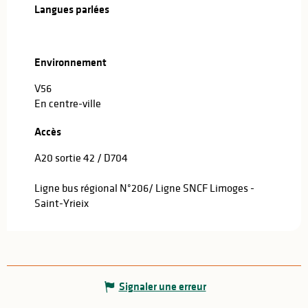
Langues parlées
Langues parlées
Environnement
Environnement
V56
En centre-ville
Accès
Accès
A20 sortie 42 / D704
Ligne bus régional N°206/ Ligne SNCF Limoges -
Saint-Yrieix
Signaler une erreur