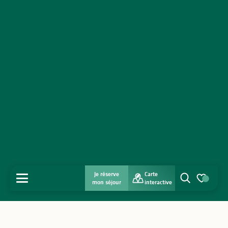
Je réserve
Carte
MENU
mon séjour
interactive
Recherche
Voir les favo