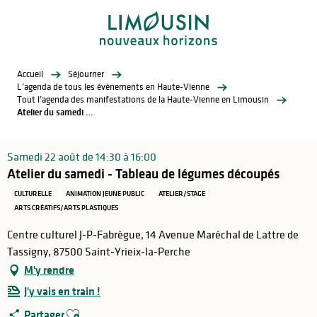
Aller
au
contenu
principal
Accueil
Séjourner
L’agenda de tous les évènements en Haute-Vienne
Tout l’agenda des manifestations de la Haute-Vienne en Limousin
Atelier du samedi - Tableau de légumes découpés
Samedi 22 août de 14:30 à 16:00
Atelier du samedi - Tableau de légumes découpés
CULTURELLE
ANIMATION JEUNE PUBLIC
ATELIER/STAGE
ARTS CRÉATIFS/ARTS PLASTIQUES
Centre culturel J-P-Fabrègue, 14 Avenue Maréchal de Lattre de
Tassigny, 87500 Saint-Yrieix-la-Perche
M'y rendre
J'y vais en train !
Ajouter aux favoris
Partager