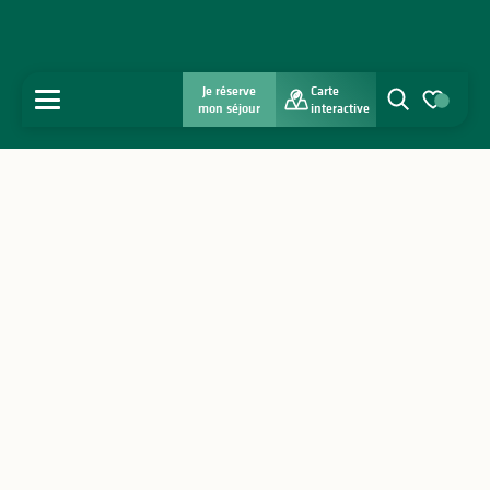
Je réserve
Carte
MENU
mon séjour
interactive
Recherche
Voir les favo
Accueil
Découvrir
S'inspirer
Séjourner