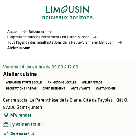
Aller
au
contenu
principal
Accueil
Séjourner
L’agenda de tous les évènements en Haute-Vienne
Tout l’agenda des manifestations de la Haute-Vienne en Limousin
Atelier cuisine
Vendredi 4 décembre de 09:00 à 12:00
Atelier cuisine
ANIMATION ET FÊTE LOCALE
ANIMATIONS LOCALES
ATELIER/STAGE
DÉGUSTATIONS / REPAS
DIVERTISSEMENT
ARTS VIVANTS
GASTRONOMIE
Centre social La Parenthèse de la Glane, Cité de Fayolas - Bât O,
87200 Saint-Junien
M'y rendre
J'y vais en train !
Ajouter aux favoris
Partager