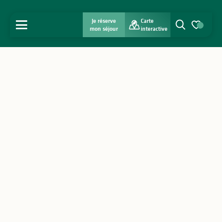
Je réserve
Carte
MENU
mon séjour
interactive
Recherche
Voir les favo
Accueil
Découvrir
S'inspirer
Séjourner