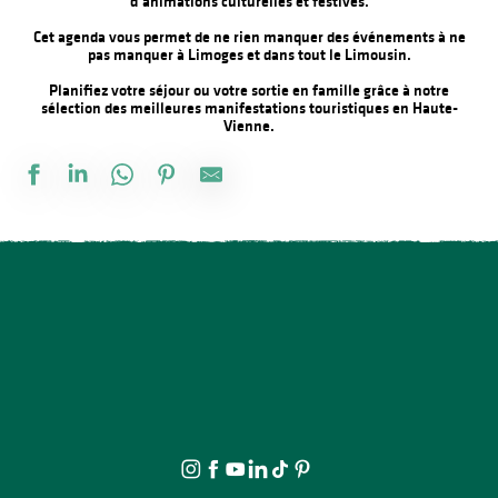
d’animations culturelles et festives.
Cet agenda vous permet de ne rien manquer des événements à ne
pas manquer à Limoges et dans tout le Limousin.
Planifiez votre séjour ou votre sortie en famille grâce à notre
sélection des meilleures manifestations touristiques en Haute-
Vienne.
Festival d'Estiu
Multi-Pistes 2026 - Cadres
Aqua'On Joue à l'Espace Aqua'Noblat
Atelier modelage - thème libre
Spectacle - Voisins, voisines
Multi-Pistes 2026 - Concert Mucho Bueno
Promenade théâtrale fantaisies de la vie ordinaire
Multi-Pistes 2026 - Quarantaines
À la rencontre des producteurs - L'Atelier des 3 soeurs
Visite ludique en famille du Verger BIO de Quinsac