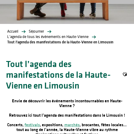
Accueil
Séjourner
L’agenda de tous les évènements en Haute-Vienne
Tout l’agenda des manifestations de la Haute-Vienne en Limousin
Tout l’agenda des
manifestations de la Haute-
Ajout
Vienne en Limousin
Envie de découvrir les événements incontournables en Haute-
Vienne ?
Retrouvez ici tout l’agenda des manifestations dans le Limousin !
Concerts,
festivals
, expositions,
marchés
, brocantes, fêtes locales…
tout au long de l’année, la Haute-Vienne vibre au rythme