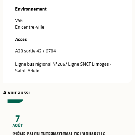
Environnement
Environnement
V56
En centre-ville
Accès
Accès
A20 sortie 42 / D704
Ligne bus régional N°206/ Ligne SNCF Limoges -
Saint-Yrieix
A voir aussi
5
€
7
AOÛT
21ème Salon International de l'Aquarelle :