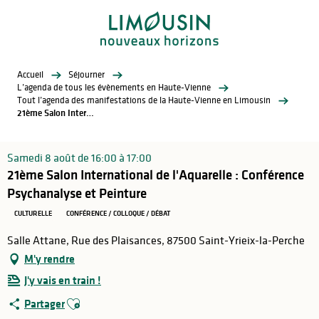
Aller
au
contenu
principal
Accueil
Séjourner
L’agenda de tous les évènements en Haute-Vienne
Tout l’agenda des manifestations de la Haute-Vienne en Limousin
21ème Salon International de l'Aquarelle : Conférence Psychanalyse et Peinture
Samedi 8 août de 16:00 à 17:00
21ème Salon International de l'Aquarelle : Conférence
Psychanalyse et Peinture
CULTURELLE
CONFÉRENCE / COLLOQUE / DÉBAT
Salle Attane, Rue des Plaisances, 87500 Saint-Yrieix-la-Perche
M'y rendre
J'y vais en train !
Ajouter aux favoris
Partager