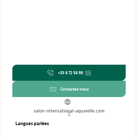
+33 6 72 56 98
▒▒
Contactez-nous
salon-international-aquarelle.com
Langues parlées
Langues parlées