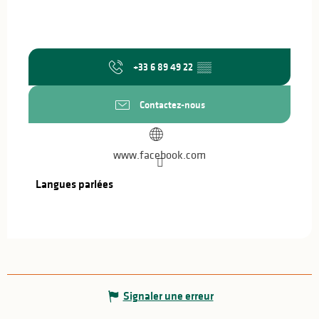
+33 6 89 49 22
▒▒
Contactez-nous
www.facebook.com
Langues parlées
Langues parlées
Signaler une erreur