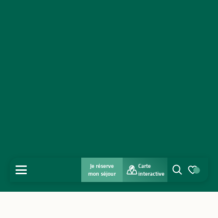
Je réserve
Carte
MENU
mon séjour
interactive
Recherche
Voir les favo