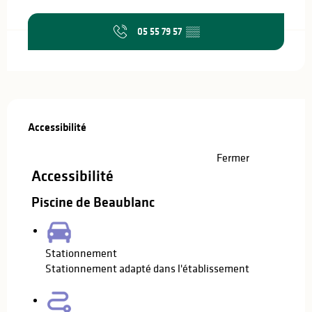
Ouverture et coordonnées
05 55 79 57
▒▒
Offres de prestations
Accessibilité
Accessibilité
Fermer
Accessibilité
Piscine de Beaublanc
Stationnement
Stationnement adapté dans l'établissement