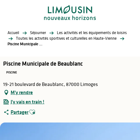
Aller
au
contenu
principal
Accueil
Séjourner
Les activités et les équipements de loisirs
Toutes les activités sportives et culturelles en Haute-Vienne
Piscine Municipale de Beaublanc
Piscine Municipale de Beaublanc
PISCINE
19-21 boulevard de Beaublanc, 87000 Limoges
M'y rendre
J'y vais en train !
Ajouter aux favoris
Partager