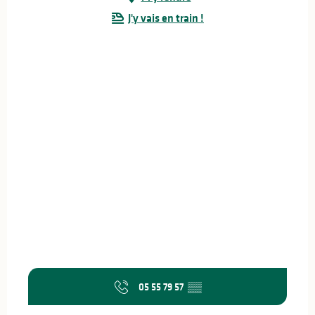
J'y vais en train !
05 55 79 57
▒▒