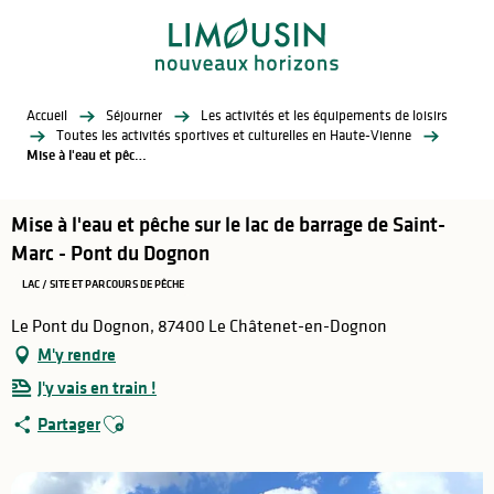
Aller
au
contenu
principal
Accueil
Séjourner
Les activités et les équipements de loisirs
Toutes les activités sportives et culturelles en Haute-Vienne
Mise à l'eau et pêche sur le lac de barrage de Saint-Marc - Pont du Dognon
Mise à l'eau et pêche sur le lac de barrage de Saint-
Marc - Pont du Dognon
LAC / SITE ET PARCOURS DE PÊCHE
Le Pont du Dognon, 87400 Le Châtenet-en-Dognon
M'y rendre
J'y vais en train !
Ajouter aux favoris
Partager