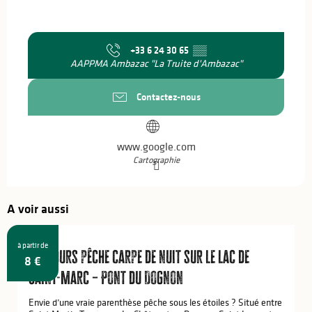
+33 6 24 30 65
▒▒
AAPPMA Ambazac "La Truite d'Ambazac"
Contactez-nous
www.google.com
Cartographie
A voir aussi
à partir de
Parcours pêche carpe de nuit sur le lac de
8
€
Saint-Marc – Pont du Dognon
Envie d’une vraie parenthèse pêche sous les étoiles ? Situé entre