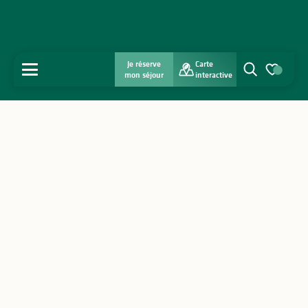
Je réserve
Carte
MENU
mon séjour
interactive
Recherche
Voir les favo
Accueil
Découvrir
S'inspirer
Séjourner