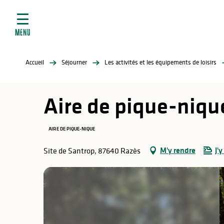
ives
Aller
au
contenu
MENU
principal
tés
Accueil
Séjourner
Les activités et les équipements de loisirs
elles
ère
Aire de pique-nique
AIRE DE PIQUE-NIQUE
M'y rendre
J'y
Site de Santrop, 87640 Razès
atiques
é