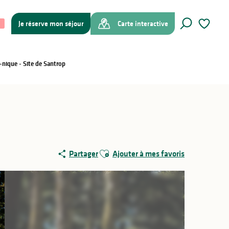
Je réserve mon séjour
Carte interactive
Recherche
Voir les f
-nique - Site de Santrop
Ajouter aux favoris
Partager
Ajouter à mes favoris