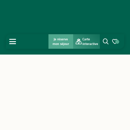
Je réserve
Carte
MENU
mon séjour
interactive
Recherche
Voir les favo
Accueil
Découvrir
S'inspirer