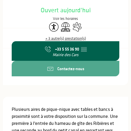
Ouverture et coordonnées
Ouvert aujourd'hui
Voir les horaires
Accessibilité
Aire de pique nique
Animaux acceptés
+ 3 autre(s) prestation(s)
+33 5 55 36 90
▒▒
Mairie des Cars
Contactez-nous
Description
Plusieurs aires de pique-nique avec tables et bancs à 
proximité sont à votre disposition sur la commune. Une 
première à l'entrée du hameau de gîte des Ribières et 
une seconde au bord du petit canal en repartant vers 