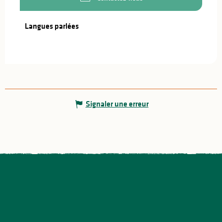
Langues parlées
Langues parlées
Signaler une erreur