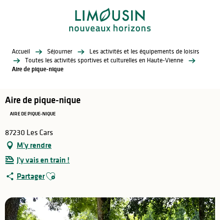
Aller
au
contenu
principal
Accueil
Séjourner
Les activités et les équipements de loisirs
Toutes les activités sportives et culturelles en Haute-Vienne
Aire de pique-nique
Aire de pique-nique
AIRE DE PIQUE-NIQUE
87230 Les Cars
M'y rendre
J'y vais en train !
Ajouter aux favoris
Partager