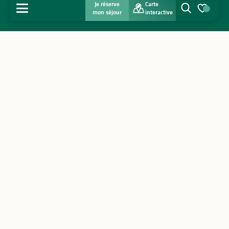
Je réserve
Carte
MENU
mon séjour
interactive
Recherche
Voir les favo
Accueil
Découvrir
S'inspirer
Séjourner
Agenda