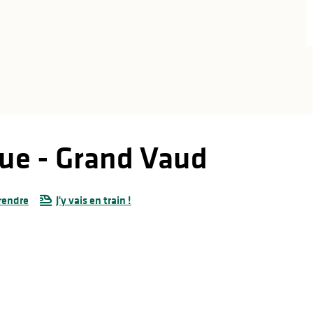
que - Grand Vaud
rendre
J'y vais en train !