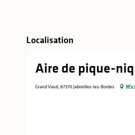
Localisation
Aire de pique-ni
M'y 
Grand Vaud, 87370 Jabreilles-les-Bordes
s
s