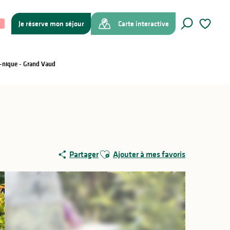
Je réserve mon séjour
Carte interactive
Recherche
Voir les f
e-nique - Grand Vaud
Ajouter aux favoris
Partager
Ajouter à mes favoris