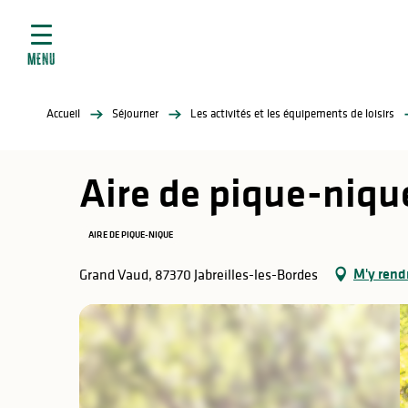
ives
Aller
au
contenu
MENU
principal
tés
Accueil
Séjourner
Les activités et les équipements de loisirs
elles
ère
Aire de pique-niqu
AIRE DE PIQUE-NIQUE
M'y rend
Grand Vaud, 87370 Jabreilles-les-Bordes
atiques
é