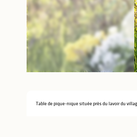
lités
ines
Description
Table de pique-nique située près du lavoir du vill