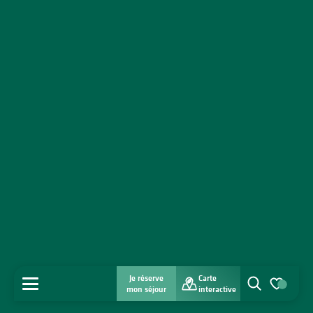
Je réserve
Carte
MENU
mon séjour
interactive
Recherche
Voir les favo