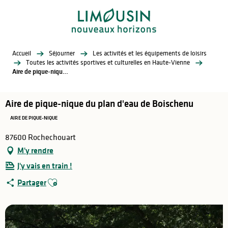
Aller
au
contenu
principal
Accueil
Séjourner
Les activités et les équipements de loisirs
Toutes les activités sportives et culturelles en Haute-Vienne
Aire de pique-nique du plan d'eau de Boischenu
Aire de pique-nique du plan d'eau de Boischenu
AIRE DE PIQUE-NIQUE
87600 Rochechouart
M'y rendre
J'y vais en train !
Ajouter aux favoris
Partager