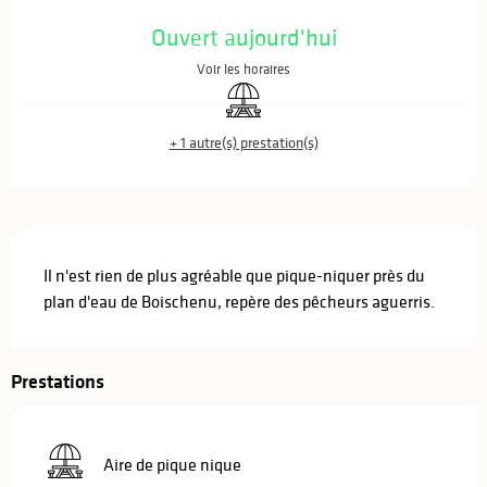
Ouverture et coordonnées
Ouvert aujourd'hui
Voir les horaires
Aire de pique nique
+ 1 autre(s) prestation(s)
Description
Il n'est rien de plus agréable que pique-niquer près du 
plan d'eau de Boischenu, repère des pêcheurs aguerris.
Prestations
Aire de pique nique