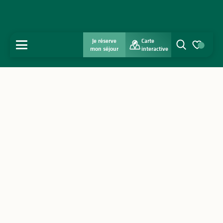
Je réserve
Carte
MENU
mon séjour
interactive
Recherche
Voir les favo
Accueil
Découvrir
S'inspirer
Séjourner