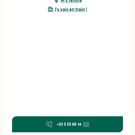
M'y rendre
J'y vais en train !
+33 5 55 68 14
▒▒