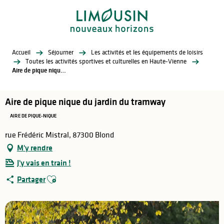
Aller
au
contenu
principal
Accueil
Séjourner
Les activités et les équipements de loisirs
Toutes les activités sportives et culturelles en Haute-Vienne
Aire de pique nique du jardin du tramway
Aire de pique nique du jardin du tramway
AIRE DE PIQUE-NIQUE
rue Frédéric Mistral, 87300 Blond
M'y rendre
J'y vais en train !
Ajouter aux favoris
Partager