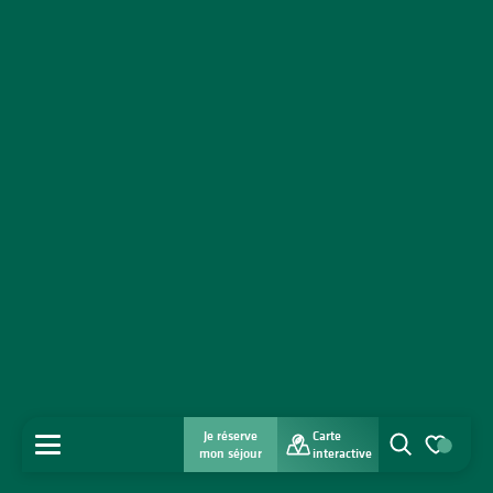
Je réserve
Carte
MENU
mon séjour
interactive
Recherche
Voir les favo