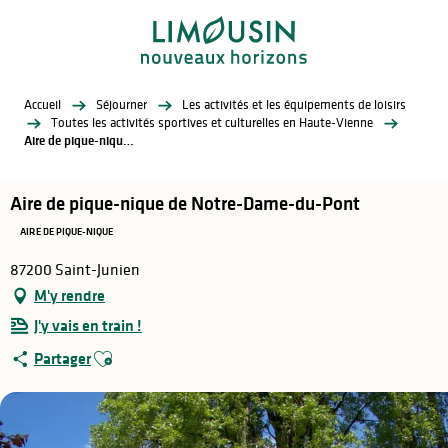
Aller
au
contenu
principal
Accueil
Séjourner
Les activités et les équipements de loisirs
Toutes les activités sportives et culturelles en Haute-Vienne
Aire de pique-nique de Notre-Dame-du-Pont
Aire de pique-nique de Notre-Dame-du-Pont
AIRE DE PIQUE-NIQUE
87200 Saint-Junien
M'y rendre
J'y vais en train !
Ajouter aux favoris
Partager