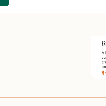
Fr
A 
co
gr
un