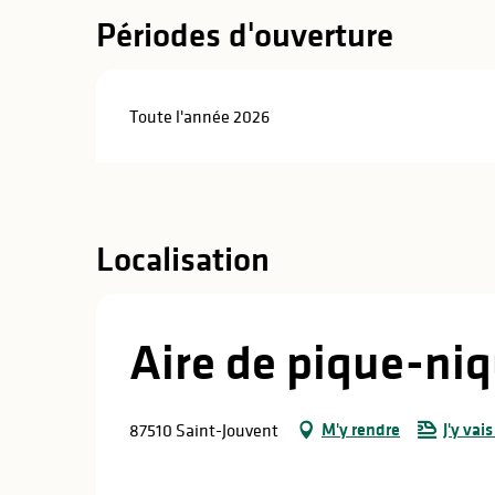
Périodes d'ouverture
Toute l'année 2026
Localisation
Aire de pique-niq
M'y rendre
J'y vais
87510 Saint-Jouvent
s
s