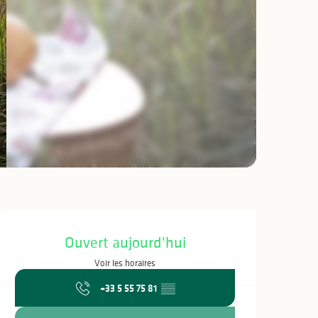
Ouverture et coo
Ouvert aujourd'hui
Voir les horaires
+33 5 55 75 81
▒▒