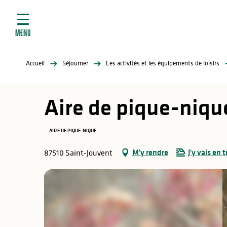
ives
Aller
au
contenu
MENU
principal
tés
Accueil
Séjourner
Les activités et les équipements de loisirs
elles
ère
Aire de pique-niqu
AIRE DE PIQUE-NIQUE
M'y rendre
J'y vais en t
87510 Saint-Jouvent
atiques
é