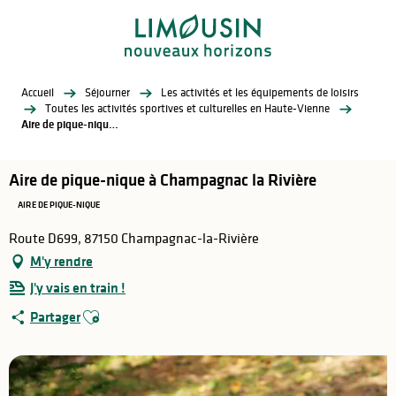
Aller
au
contenu
principal
Accueil
Séjourner
Les activités et les équipements de loisirs
Toutes les activités sportives et culturelles en Haute-Vienne
Aire de pique-nique à Champagnac la Rivière
Aire de pique-nique à Champagnac la Rivière
AIRE DE PIQUE-NIQUE
Route D699, 87150 Champagnac-la-Rivière
M'y rendre
J'y vais en train !
Ajouter aux favoris
Partager