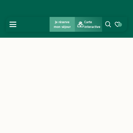
Je réserve
Carte
MENU
mon séjour
interactive
Recherche
Voir les favo
Accueil
Découvrir
S'inspirer
Séjourner