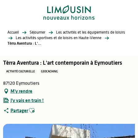
Aller
au
contenu
principal
Accueil
Séjourner
Les activités et les équipements de loisirs
Les activités sportives et de loisirs en Haute-Vienne
Tèrra Aventura : L'art contemporain à Eymoutiers
Tèrra Aventura : L'art contemporain à Eymoutiers
ACTIVITÉ CULTURELLE
GEOCACHING
87120 Eymoutiers
M'y rendre
J'y vais en train !
Ajouter aux favoris
Partager