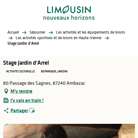
Aller
au
contenu
principal
Accueil
Séjourner
Les activités et les équipements de loisirs
Les activités sportives et de loisirs en Haute-Vienne
Stage Jardin d'Arrel
Stage Jardin d'Arrel
ACTIVITÉ CULTURELLE
BOTANIQUE, JARDIN
80 Passage des Sagnes, 87240 Ambazac
M'y rendre
J'y vais en train !
Ajouter aux favoris
Partager