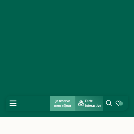
Je réserve
Carte
MENU
mon séjour
interactive
Recherche
Voir les favo