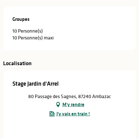
Groupes
Groupes
10 Personne(s)
10 Personne(s) maxi
Localisation
Stage Jardin d'Arrel
80 Passage des Sagnes, 87240 Ambazac
M'y rendre
J'y vais en train !