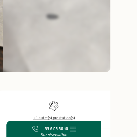
Ouverture et coo
Animaux acceptés
+ 1 autre(s) prestation(s)
+33 6 03 30 10
▒▒
Sur réservation