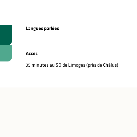
Langues parlées
Langues parlées
Accès
Accès
35 minutes au SO de Limoges (près de Châlus)