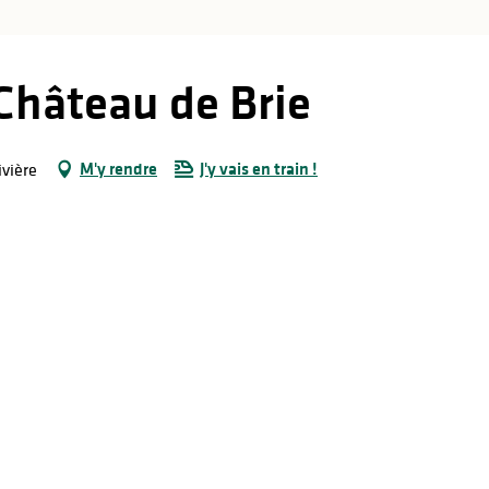
hâteau de Brie
M'y rendre
J'y vais en train !
vière