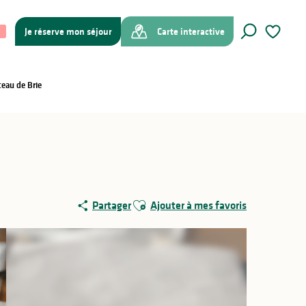
Je réserve mon séjour
Carte interactive
Recherche
Voir les f
eau de Brie
Ajouter aux favoris
Partager
Ajouter à mes favoris