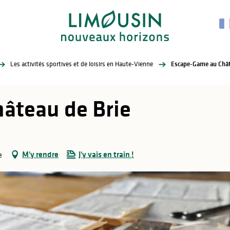
Les activités sportives et de loisirs en Haute-Vienne
Escape-Game au Chât
âteau de Brie
M'y rendre
J'y vais en train !
e