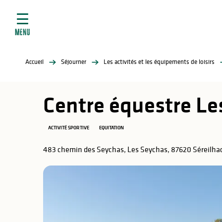
ives
Aller
au
contenu
MENU
principal
tés
Accueil
Séjourner
Les activités et les équipements de loisirs
elles
ère
Centre équestre Le
ACTIVITÉ SPORTIVE
EQUITATION
483 chemin des Seychas, Les Seychas, 87620 Séreilha
atiques
é