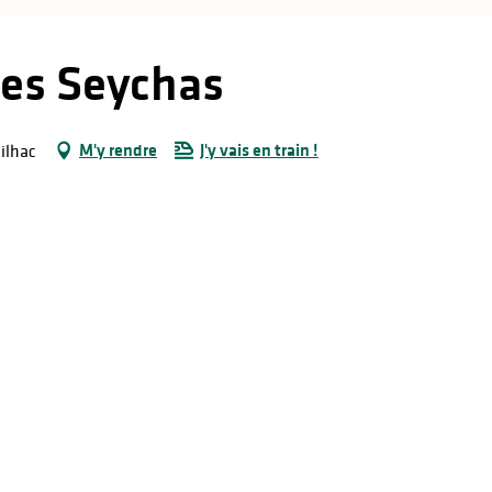
Les Seychas
M'y rendre
J'y vais en train !
ilhac