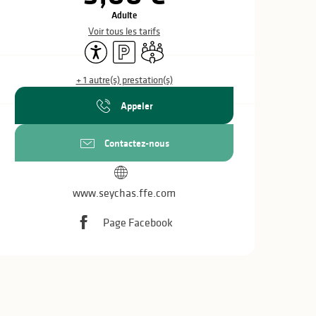
Adulte
Voir tous les tarifs
Accessibilité
Parking
Salle de réunion
+ 1 autre(s) prestation(s)
Appeler
Contactez-nous
www.seychas.ffe.com
Page Facebook