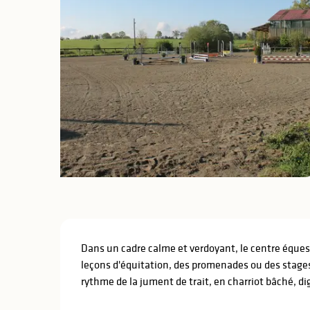
lités
ines
Description
Dans un cadre calme et verdoyant, le centre équest
leçons d'équitation, des promenades ou des stages
rythme de la jument de trait, en charriot bâché, dig