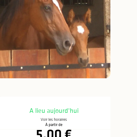
Ouverture et coo
A lieu aujourd'hui
Voir les horaires
À partir de
5,00 €