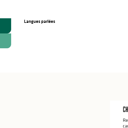
Langues parlées
Langues parlées
Ch
Re
ca