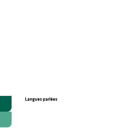
Langues parlées
Langues parlées