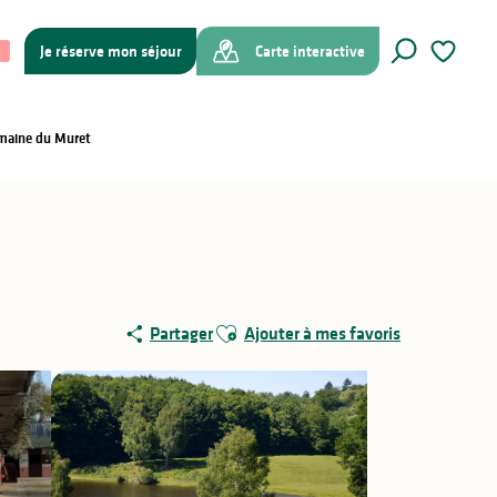
Je réserve mon séjour
Carte interactive
Recherche
Voir les f
omaine du Muret
Ajouter aux favoris
Partager
Ajouter à mes favoris