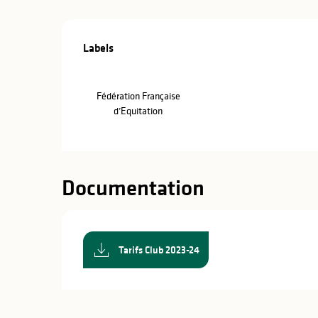
Offres de pre
Labels
Labels
Fédération Française
d’Equitation
Documentation
Tarifs Club 2023-24
s
s