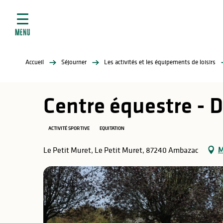
ives
Aller
au
contenu
MENU
principal
tés
Accueil
Séjourner
Les activités et les équipements de loisirs
elles
ère
Centre équestre -
ACTIVITÉ SPORTIVE
EQUITATION
M
Le Petit Muret, Le Petit Muret, 87240 Ambazac
atiques
é