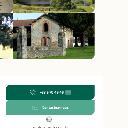
Ouverture et coo
+33 6 70 49 49
▒▒
Contactez-nous
mairie-ambazac.fr