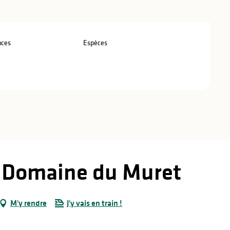
nces
Espèces
- Domaine du Muret
M'y rendre
J'y vais en train !