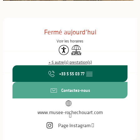
Ouverture et coordonnées
Fermé aujourd'hui
Voir les horaires
Accessibilité
Aire de pique nique
+ 5 autre(s) prestation(s)
+33 5 55 03 77
▒▒
Contactez-nous
www.musee-rochechouart.com
Page Instagram