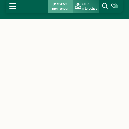
Je réserve
Carte
MENU
mon séjour
interactive
Recherche
Voir les favo
Accueil
Découvrir
S'inspirer
Séjourner
Agenda