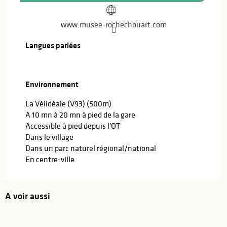
www.musee-rochechouart.com
Langues parlées
Langues parlées
Environnement
Environnement
La Vélidéale (V93)
(500m)
A 10 mn à 20 mn à pied de la gare
Accessible à pied depuis l'OT
Dans le village
Dans un parc naturel régional/national
En centre-ville
A voir aussi