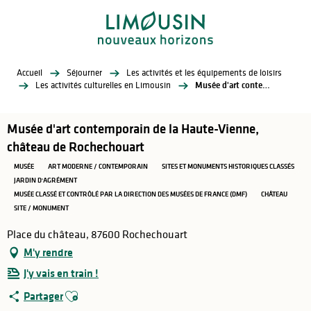
Aller
au
contenu
principal
Accueil
Séjourner
Les activités et les équipements de loisirs
Les activités culturelles en Limousin
Musée d'art contemporain de la Haute-Vienne, château de Rochechouart
Musée d'art contemporain de la Haute-Vienne,
château de Rochechouart
MUSÉE
ART MODERNE / CONTEMPORAIN
SITES ET MONUMENTS HISTORIQUES CLASSÉS
JARDIN D'AGRÉMENT
MUSÉE CLASSÉ ET CONTRÔLÉ PAR LA DIRECTION DES MUSÉES DE FRANCE (DMF)
CHÂTEAU
SITE / MONUMENT
Place du château, 87600 Rochechouart
M'y rendre
J'y vais en train !
Ajouter aux favoris
Partager