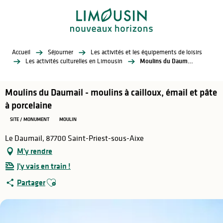
Aller
au
contenu
principal
Accueil
Séjourner
Les activités et les équipements de loisirs
Les activités culturelles en Limousin
Moulins du Daumail - moulins à cailloux, émail et pâte à porcelaine
Moulins du Daumail - moulins à cailloux, émail et pâte
à porcelaine
SITE / MONUMENT
MOULIN
Le Daumail, 87700 Saint-Priest-sous-Aixe
M'y rendre
J'y vais en train !
Ajouter aux favoris
Partager