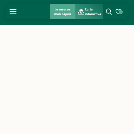
Je réserve
Carte
MENU
mon séjour
interactive
Recherche
Voir les favo
Accueil
Découvrir
S'inspirer
Séjourner