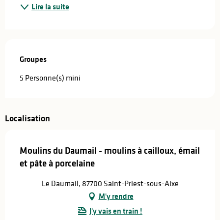
Lire la suite
Groupes
Groupes
5 Personne(s) mini
Localisation
Moulins du Daumail - moulins à cailloux, émail
et pâte à porcelaine
Le Daumail, 87700 Saint-Priest-sous-Aixe
M'y rendre
J'y vais en train !