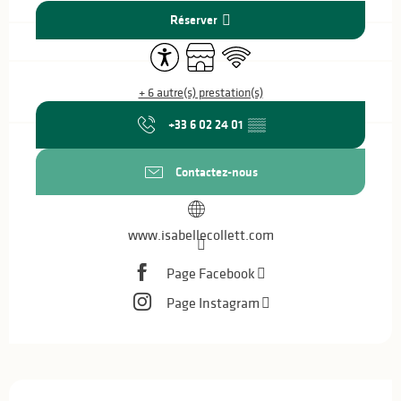
Réserver
Accessibilité
Boutique
WiFi
+ 6 autre(s) prestation(s)
+33 6 02 24 01
▒▒
Contactez-nous
www.isabellecollett.com
Page Facebook
Page Instagram
Description