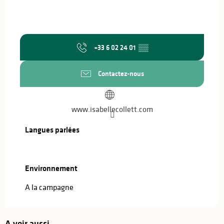
+33 6 02 24 01
▒▒
Contactez-nous
www.isabellecollett.com
Langues parlées
Langues parlées
Environnement
Environnement
A la campagne
A voir aussi