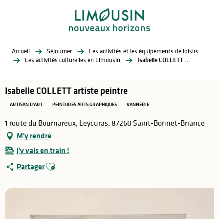
Aller
au
contenu
principal
Accueil
Séjourner
Les activités et les équipements de loisirs
Les activités culturelles en Limousin
Isabelle COLLETT artiste peintre
Isabelle COLLETT artiste peintre
ARTISAN D'ART
PEINTURES ARTS GRAPHIQUES
VANNERIE
1 route du Bournareux, Leycuras, 87260 Saint-Bonnet-Briance
M'y rendre
J'y vais en train !
Ajouter aux favoris
Partager