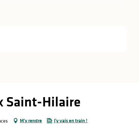
 Saint-Hilaire
M'y rendre
J'y vais en train !
aces