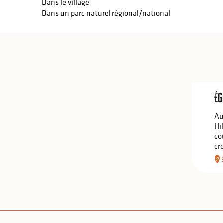
Dans le village
Dans un parc naturel régional/national
Ég
Au
Hil
co
cr