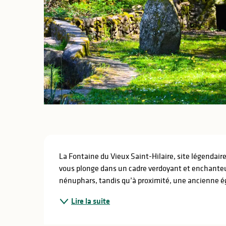
lités
ines
Description
La Fontaine du Vieux Saint-Hilaire, site légendaire où
vous plonge dans un cadre verdoyant et enchanteur
nénuphars, tandis qu’à proximité, une ancienne égl
Lire la suite