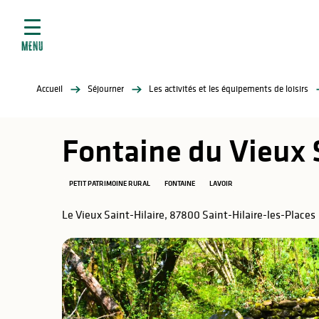
ives
Aller
au
contenu
MENU
principal
tés
Accueil
Séjourner
Les activités et les équipements de loisirs
elles
ère
Fontaine du Vieux 
PETIT PATRIMOINE RURAL
FONTAINE
LAVOIR
Le Vieux Saint-Hilaire, 87800 Saint-Hilaire-les-Places
atiques
é