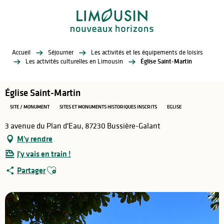
Aller
au
contenu
principal
Accueil
Séjourner
Les activités et les équipements de loisirs
Les activités culturelles en Limousin
Église Saint-Martin
Église Saint-Martin
SITE / MONUMENT
SITES ET MONUMENTS HISTORIQUES INSCRITS
EGLISE
3 avenue du Plan d'Eau, 87230 Bussière-Galant
M'y rendre
J'y vais en train !
Ajouter aux favoris
Partager