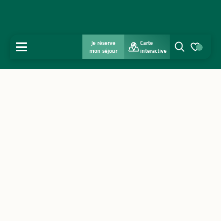
Je réserve
Carte
MENU
mon séjour
interactive
Recherche
Voir les favo
Accueil
Découvrir
S'inspirer
Séjourner