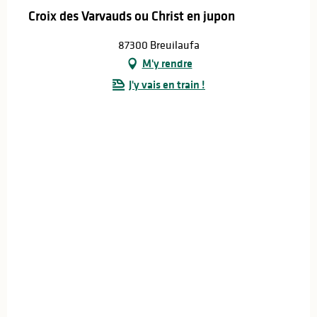
Croix des Varvauds ou Christ en jupon
87300 Breuilaufa
M'y rendre
J'y vais en train !