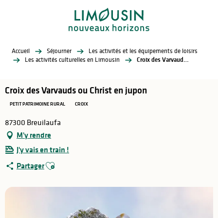
Aller
au
contenu
principal
Accueil
Séjourner
Les activités et les équipements de loisirs
Les activités culturelles en Limousin
Croix des Varvauds ou Christ en jupon
Croix des Varvauds ou Christ en jupon
PETIT PATRIMOINE RURAL
CROIX
87300 Breuilaufa
M'y rendre
J'y vais en train !
Ajouter aux favoris
Partager