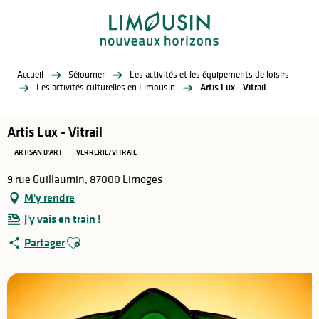
Aller
au
contenu
principal
Accueil
Séjourner
Les activités et les équipements de loisirs
Les activités culturelles en Limousin
Artis Lux - Vitrail
Artis Lux - Vitrail
ARTISAN D'ART
VERRERIE/VITRAIL
9 rue Guillaumin, 87000 Limoges
M'y rendre
J'y vais en train !
Ajouter aux favoris
Partager