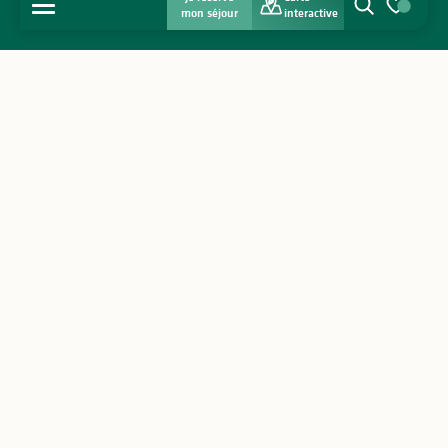
MENU
mon séjour
interactive
Recherche
Voir les favo
Accueil
Découvrir
S'inspirer
Séjourner
Agenda