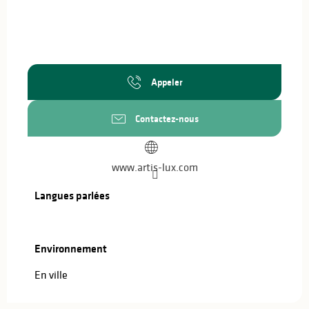
Appeler
Contactez-nous
www.artis-lux.com
Langues parlées
Langues parlées
Environnement
Environnement
En ville