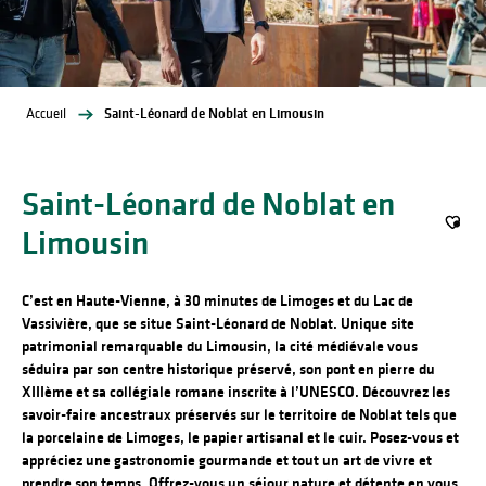
Accueil
Saint-Léonard de Noblat en Limousin
Saint-Léonard de Noblat en
Limousin
Ajout
C’est en Haute-Vienne, à 30 minutes de Limoges et du Lac de
Vassivière, que se situe Saint-Léonard de Noblat. Unique site
patrimonial remarquable du Limousin, la cité médiévale vous
séduira par son centre historique préservé, son pont en pierre du
XIIIème et sa collégiale romane inscrite à l’UNESCO. Découvrez les
savoir-faire ancestraux préservés sur le territoire de Noblat tels que
la porcelaine de Limoges, le papier artisanal et le cuir. Posez-vous et
appréciez une gastronomie gourmande et tout un art de vivre et
prendre son temps. Offrez-vous un séjour nature et détente en vous