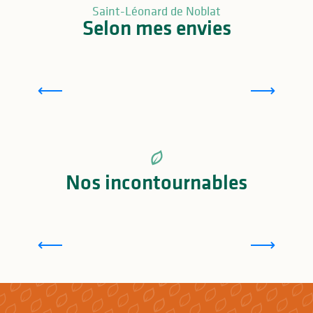
Saint-Léonard de Noblat
Selon mes envies
Pierres de caractère autour de Saint-Léonard de
D
Noblat
e
Nos incontournables
Le coeur médiéval