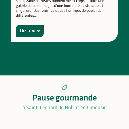
Une dizaine d’artistes donnent vie et corps à toute une
galerie de personnages d’une humanité saisissante et
singulière. Des femmes et des hommes de papier de
différentes...
Lire la suite
Pause gourmande
Tous les restaurants à Saint-Léonard de Noblat
à Saint-Léonard de Noblat en Limousin
Foires et marchés à Saint-Léonard de Noblat et
et alentours
S’approvisionner en produits locaux à Saint-
alentours
5 spécialités culinaires de Saint Léonard de
Léonard de Noblat et alentours