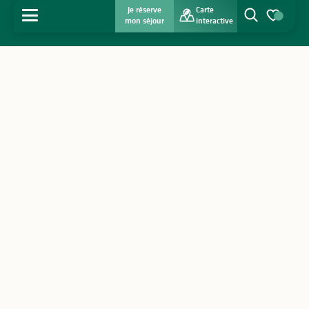
Je réserve
Carte
MENU
mon séjour
interactive
Recherche
Voir les favo
Accueil
Découvrir
S'inspirer
Séjourner
Agenda