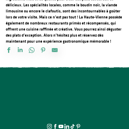
délicieux. Les spécialités locales, comme le boudin noir, la viande
limousine ou encore le clafoutis, sont des incontournables à goûter
lors de votre visite. Mais ce n’est pas tout ! La Haute-Vienne possède
également de nombreux restaurants primés et récompensés, qui
offrent une cuisine raffinée et créative. Vous pourrez ainsi déguster
des plats d’exception. Alors n’hésitez plus et réservez dès
maintenant pour une expérience gastronomique mémorable !
Restaurant de l'Hôtel du Centre
Food Truck - Chez Valjean
Pizzeria Chez Jérem's
La Météorite
Le Saint-Fortunat
Ladisnack
Food Truck - Kourt-Circuit
Bistrot Galant
À l'Assiette de Pageas
Food Truck - Du pain sur la Planche 87