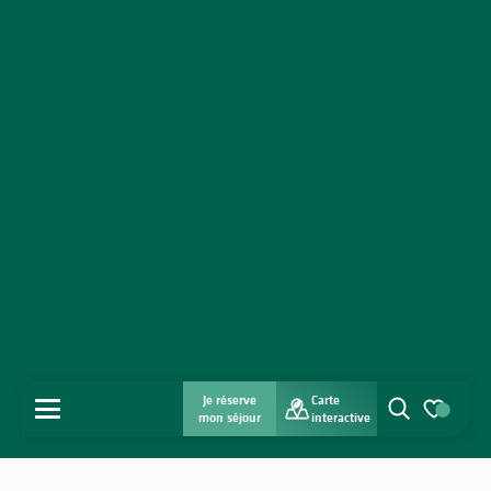
Je réserve
Carte
MENU
mon séjour
interactive
Recherche
Voir les favo