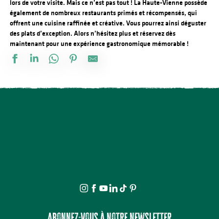
lors de votre visite. Mais ce n’est pas tout ! La Haute-Vienne possède
également de nombreux restaurants primés et récompensés, qui
offrent une cuisine raffinée et créative. Vous pourrez ainsi déguster
des plats d’exception. Alors n’hésitez plus et réservez dès
maintenant pour une expérience gastronomique mémorable !
Le Grill du Gantier
Salon de thé pâtisserie chocolaterie Faure
Kebab Casablanca
Le Cadran
Le Bar AJT
Lauryvan Bistrot
Les Nouvelles d'Asie
Le Relais de Comodoliac
Picasso d'alep
Ichiban
Signorizza
Fleur de Lotus
Abonnez-vous à notre newsletter