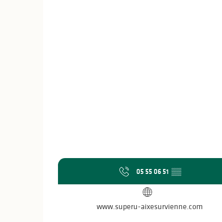
05 55 06 51
▒▒
www.superu-aixesurvienne.com