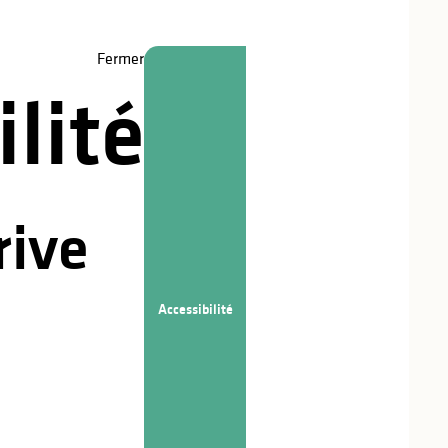
stations
Fermer
lité
rive
Accessibilité