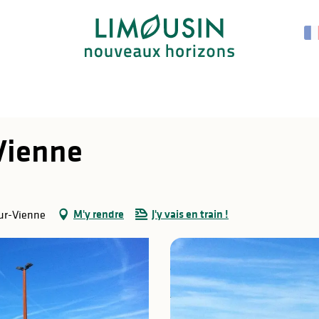
 Vienne
M'y rendre
J'y vais en train !
sur-Vienne