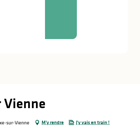
r Vienne
M'y rendre
J'y vais en train !
ixe-sur-Vienne