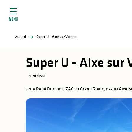
ives
Aller
au
contenu
MENU
principal
tés
Accueil
Super U - Aixe sur Vienne
elles
ère
Super U - Aixe sur
ALIMENTAIRE
7 rue René Dumont, ZAC du Grand Rieux, 87700 Aixe-
atiques
é