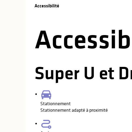
Offres de pre
Accessibilité
Accessibilité
Accessibi
Super U et D
Stationnement
Stationnement adapté à proximité
s
s