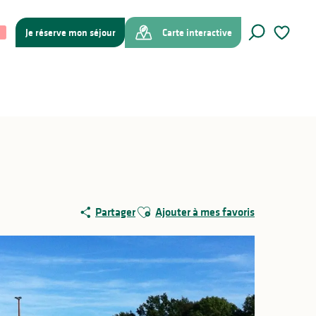
Je réserve mon séjour
Carte interactive
Recherche
Voir les f
Ajouter aux favoris
Partager
Ajouter à mes favoris