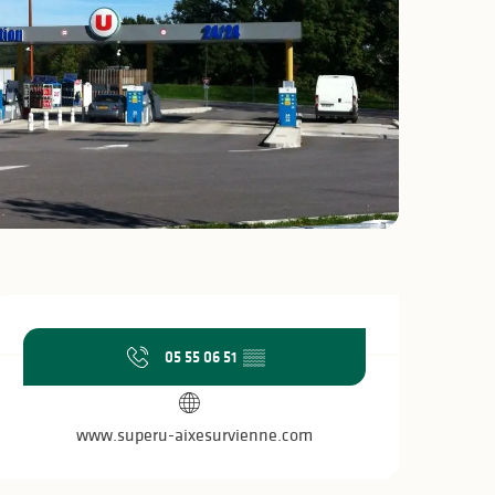
Ouverture et coo
05 55 06 51
▒▒
www.superu-aixesurvienne.com