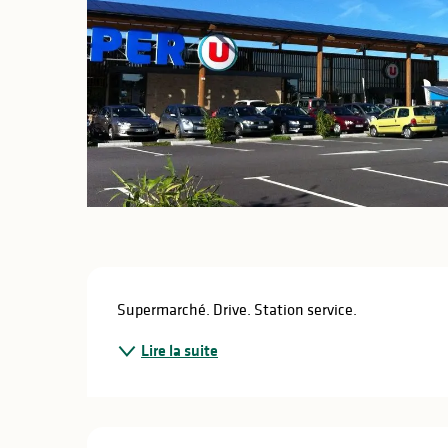
lités
ines
Description
Supermarché. Drive. Station service.
Lire la suite