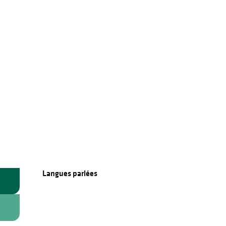
Langues parlées
Langues parlées