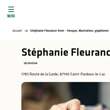
ives
Aller
au
contenu
MENU
principal
tés
Accueil
Stéphanie Fleurance-Kern - fresque, illustration, graphisme
elles
ère
Stéphanie Fleuranc
DÉCORATION
1785 Route de la Garde, 87140 Saint-Pardoux-le-Lac
atiques
é