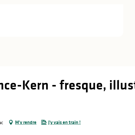
ce-Kern - fresque, illus
M'y rendre
J'y vais en train !
ac