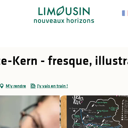
e-Kern - fresque, illust
M'y rendre
J'y vais en train !