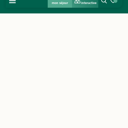
MENU
mon séjour
interactive
Recherche
Voir les favo
Accueil
Découvrir
S'inspirer
Séjourner
Agenda