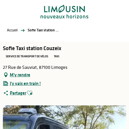
Aller
au
contenu
principal
Accueil
Sofie Taxi station Couzeix
Sofie Taxi station Couzeix
SERVICE DE TRANSPORT DE VÉLOS
TAXI
27 Rue de Sauviat, 87100 Limoges
M'y rendre
J'y vais en train !
Ajouter aux favoris
Partager