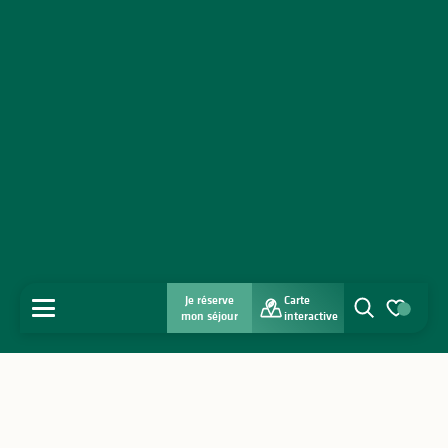
Je réserve
Carte
MENU
mon séjour
interactive
Recherche
Voir les favo
Accueil