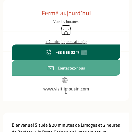
Ouverture et coordonnées
Fermé aujourd'hui
Voir les horaires
Boutique
+ 2 autre(s) prestation(s)
+33 5 55 02 17
▒▒
Contactez-nous
www.visitlimousin.com
Description
Bienvenue! Située à 20 minutes de Limoges et 2 heures 
de Bordeaux, la Porte Océane du Limousin est un 