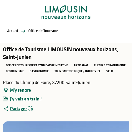
Aller
au
contenu
principal
Accueil
Office de Tourisme LIMOUSIN nouveaux horizons, Saint-Junien
Office de Tourisme LIMOUSIN nouveaux horizons,
Saint-Junien
OFFICES DE TOURISME ET SYNDICATS D'INITIATIVE
ARTISANAT
CULTURE ET PATRIMOINE
ÉCOTOURISME
GASTRONOMIE
TOURISME TECHNIQUE / INDUSTRIEL
VÉLO
Place du Champ de Foire, 87200 Saint-Junien
M'y rendre
J'y vais en train !
Ajouter aux favoris
Partager