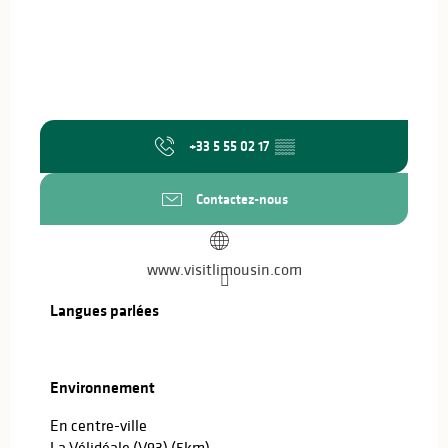
+33 5 55 02 17
▒▒
Contactez-nous
www.visitlimousin.com
Langues parlées
Langues parlées
Environnement
Environnement
En centre-ville
La Vélidéale (V93)
(5km)