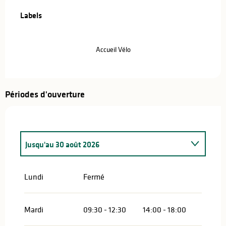
Offres de prestations
Labels
Labels
Accueil Vélo
Périodes d'ouverture
Jusqu'au
30 août 2026
Du
7 avril 2026
au
29 juin 2026
Lundi
Fermé
Du
31 août 2026
au
27 septembre 2026
Mardi
09:30 - 12:30
14:00 - 18:00